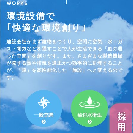
WORKS
環境設備で
｢快適な環境創り｣
建設会社がまず建物をつくり、空間に空気・水・ガ
ス・電気などを通すことで人が生活できる「血の通
った空間」を創りだす。また、さまざまな製造機械
が発する熱や排気を適正かつ効率的に処理すること
が、「箱」を高性能化した「施設」へと変えるので
す。
給排水衛生
一般空調